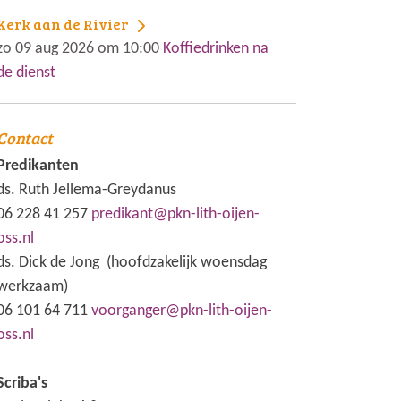
Kerk aan de Rivier
zo 09 aug 2026 om 10:00
Koffiedrinken na
de dienst
Contact
Predikanten
ds. Ruth Jellema-Greydanus
06 228 41 257
predikant@pkn-lith-oijen-
oss.nl
ds. Dick de Jong (hoofdzakelijk woensdag
werkzaam)
06 101 64 711
voorganger@pkn-lith-oijen-
oss.nl
Scriba's