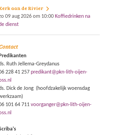
Kerk aan de Rivier
zo 09 aug 2026 om 10:00
Koffiedrinken na
de dienst
Contact
Predikanten
ds. Ruth Jellema-Greydanus
06 228 41 257
predikant@pkn-lith-oijen-
oss.nl
ds. Dick de Jong (hoofdzakelijk woensdag
werkzaam)
06 101 64 711
voorganger@pkn-lith-oijen-
oss.nl
Scriba's