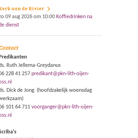
Kerk aan de Rivier
zo 09 aug 2026 om 10:00
Koffiedrinken na
de dienst
Contact
Predikanten
ds. Ruth Jellema-Greydanus
06 228 41 257
predikant@pkn-lith-oijen-
oss.nl
ds. Dick de Jong (hoofdzakelijk woensdag
werkzaam)
06 101 64 711
voorganger@pkn-lith-oijen-
oss.nl
Scriba's