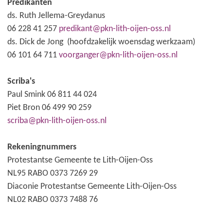
Predikanten
ds. Ruth Jellema-Greydanus
06 228 41 257
predikant@pkn-lith-oijen-oss.nl
ds. Dick de Jong (hoofdzakelijk woensdag werkzaam)
06 101 64 711
voorganger@pkn-lith-oijen-oss.nl
Scriba's
Paul Smink 06 811 44 024
Piet Bron 06 499 90 259
scriba@pkn-lith-oijen-oss.nl
Rekeningnummers
Protestantse Gemeente te Lith-Oijen-Oss
NL95 RABO 0373 7269 29
Diaconie Protestantse Gemeente Lith-Oijen-Oss
NL02 RABO 0373 7488 76