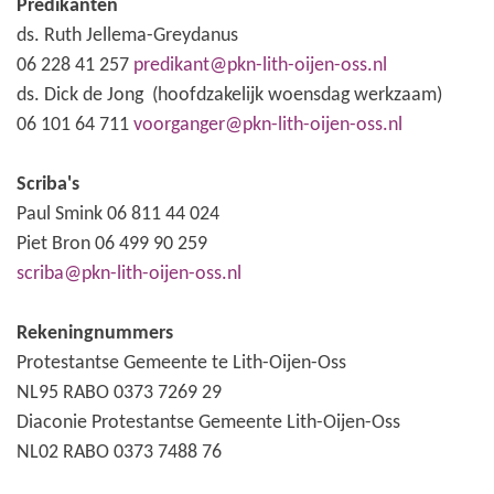
Predikanten
ds. Ruth Jellema-Greydanus
06 228 41 257
predikant@pkn-lith-oijen-oss.nl
ds. Dick de Jong (hoofdzakelijk woensdag werkzaam)
06 101 64 711
voorganger@pkn-lith-oijen-oss.nl
Scriba's
Paul Smink 06 811 44 024
Piet Bron 06 499 90 259
scriba@pkn-lith-oijen-oss.nl
Rekeningnummers
Protestantse Gemeente te Lith-Oijen-Oss
NL95 RABO 0373 7269 29
Diaconie Protestantse Gemeente Lith-Oijen-Oss
NL02 RABO 0373 7488 76