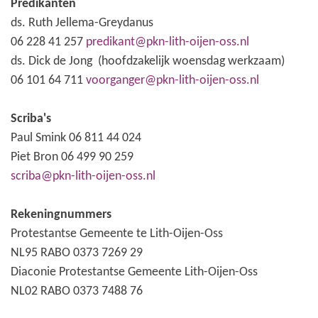
Predikanten
ds. Ruth Jellema-Greydanus
06 228 41 257
predikant@pkn-lith-oijen-oss.nl
ds. Dick de Jong (hoofdzakelijk woensdag werkzaam)
06 101 64 711
voorganger@pkn-lith-oijen-oss.nl
Scriba's
Paul Smink 06 811 44 024
Piet Bron 06 499 90 259
scriba@pkn-lith-oijen-oss.nl
Rekeningnummers
Protestantse Gemeente te Lith-Oijen-Oss
NL95 RABO 0373 7269 29
Diaconie Protestantse Gemeente Lith-Oijen-Oss
NL02 RABO 0373 7488 76