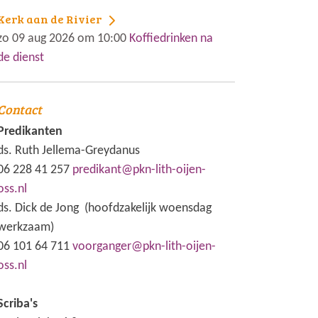
Kerk aan de Rivier
zo 09 aug 2026 om 10:00
Koffiedrinken na
de dienst
Contact
Predikanten
ds. Ruth Jellema-Greydanus
06 228 41 257
predikant@pkn-lith-oijen-
oss.nl
ds. Dick de Jong (hoofdzakelijk woensdag
werkzaam)
06 101 64 711
voorganger@pkn-lith-oijen-
oss.nl
Scriba's