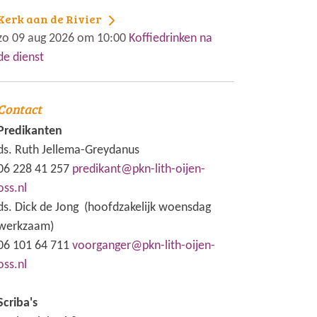
Kerk aan de Rivier
zo 09 aug 2026 om 10:00
Koffiedrinken na
de dienst
Contact
Predikanten
ds. Ruth Jellema-Greydanus
06 228 41 257
predikant@pkn-lith-oijen-
oss.nl
ds. Dick de Jong (hoofdzakelijk woensdag
werkzaam)
06 101 64 711
voorganger@pkn-lith-oijen-
oss.nl
Scriba's