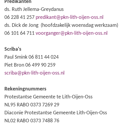
Predikanten
ds. Ruth Jellema-Greydanus
06 228 41 257
predikant@pkn-lith-oijen-oss.nl
ds. Dick de Jong (hoofdzakelijk woensdag werkzaam)
06 101 64 711
voorganger@pkn-lith-oijen-oss.nl
Scriba's
Paul Smink 06 811 44 024
Piet Bron 06 499 90 259
scriba@pkn-lith-oijen-oss.nl
Rekeningnummers
Protestantse Gemeente te Lith-Oijen-Oss
NL95 RABO 0373 7269 29
Diaconie Protestantse Gemeente Lith-Oijen-Oss
NL02 RABO 0373 7488 76