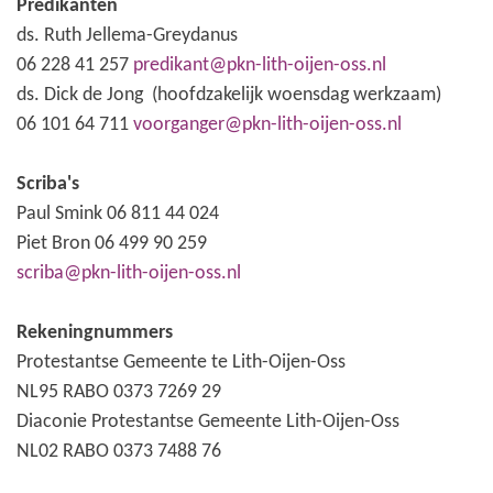
Predikanten
ds. Ruth Jellema-Greydanus
06 228 41 257
predikant@pkn-lith-oijen-oss.nl
ds. Dick de Jong (hoofdzakelijk woensdag werkzaam)
06 101 64 711
voorganger@pkn-lith-oijen-oss.nl
Scriba's
Paul Smink 06 811 44 024
Piet Bron 06 499 90 259
scriba@pkn-lith-oijen-oss.nl
Rekeningnummers
Protestantse Gemeente te Lith-Oijen-Oss
NL95 RABO 0373 7269 29
Diaconie Protestantse Gemeente Lith-Oijen-Oss
NL02 RABO 0373 7488 76