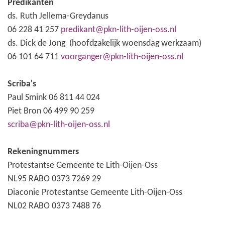
Predikanten
ds. Ruth Jellema-Greydanus
06 228 41 257
predikant@pkn-lith-oijen-oss.nl
ds. Dick de Jong (hoofdzakelijk woensdag werkzaam)
06 101 64 711
voorganger@pkn-lith-oijen-oss.nl
Scriba's
Paul Smink 06 811 44 024
Piet Bron 06 499 90 259
scriba@pkn-lith-oijen-oss.nl
Rekeningnummers
Protestantse Gemeente te Lith-Oijen-Oss
NL95 RABO 0373 7269 29
Diaconie Protestantse Gemeente Lith-Oijen-Oss
NL02 RABO 0373 7488 76