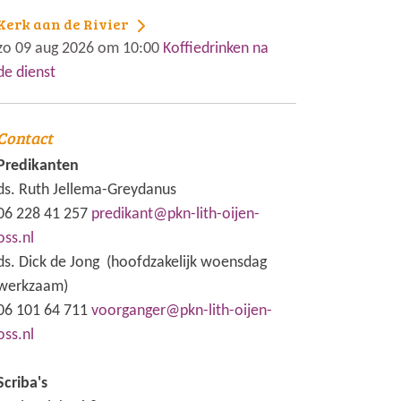
Kerk aan de Rivier
zo 09 aug 2026 om 10:00
Koffiedrinken na
de dienst
Contact
Predikanten
ds. Ruth Jellema-Greydanus
06 228 41 257
predikant@pkn-lith-oijen-
oss.nl
ds. Dick de Jong (hoofdzakelijk woensdag
werkzaam)
06 101 64 711
voorganger@pkn-lith-oijen-
oss.nl
Scriba's