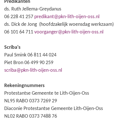
Predikanten
ds. Ruth Jellema-Greydanus
06 228 41 257
predikant@pkn-lith-oijen-oss.nl
ds. Dick de Jong (hoofdzakelijk woensdag werkzaam)
06 101 64 711
voorganger@pkn-lith-oijen-oss.nl
Scriba's
Paul Smink 06 811 44 024
Piet Bron 06 499 90 259
scriba@pkn-lith-oijen-oss.nl
Rekeningnummers
Protestantse Gemeente te Lith-Oijen-Oss
NL95 RABO 0373 7269 29
Diaconie Protestantse Gemeente Lith-Oijen-Oss
NL02 RABO 0373 7488 76