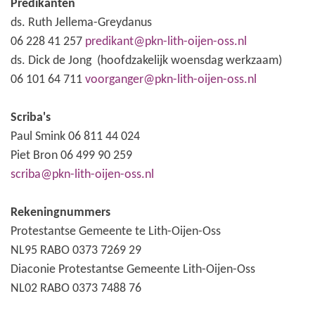
Predikanten
ds. Ruth Jellema-Greydanus
06 228 41 257
predikant@pkn-lith-oijen-oss.nl
ds. Dick de Jong (hoofdzakelijk woensdag werkzaam)
06 101 64 711
voorganger@pkn-lith-oijen-oss.nl
Scriba's
Paul Smink 06 811 44 024
Piet Bron 06 499 90 259
scriba@pkn-lith-oijen-oss.nl
Rekeningnummers
Protestantse Gemeente te Lith-Oijen-Oss
NL95 RABO 0373 7269 29
Diaconie Protestantse Gemeente Lith-Oijen-Oss
NL02 RABO 0373 7488 76