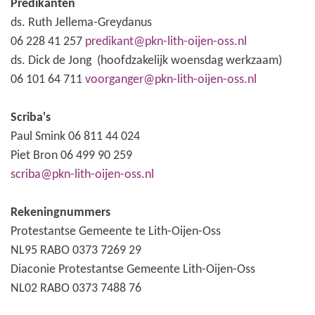
Predikanten
ds. Ruth Jellema-Greydanus
06 228 41 257
predikant@pkn-lith-oijen-oss.nl
ds. Dick de Jong (hoofdzakelijk woensdag werkzaam)
06 101 64 711
voorganger@pkn-lith-oijen-oss.nl
Scriba's
Paul Smink 06 811 44 024
Piet Bron 06 499 90 259
scriba@pkn-lith-oijen-oss.nl
Rekeningnummers
Protestantse Gemeente te Lith-Oijen-Oss
NL95 RABO 0373 7269 29
Diaconie Protestantse Gemeente Lith-Oijen-Oss
NL02 RABO 0373 7488 76