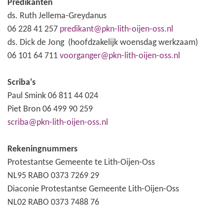
Predikanten
ds. Ruth Jellema-Greydanus
06 228 41 257
predikant@pkn-lith-oijen-oss.nl
ds. Dick de Jong (hoofdzakelijk woensdag werkzaam)
06 101 64 711
voorganger@pkn-lith-oijen-oss.nl
Scriba's
Paul Smink 06 811 44 024
Piet Bron 06 499 90 259
scriba@pkn-lith-oijen-oss.nl
Rekeningnummers
Protestantse Gemeente te Lith-Oijen-Oss
NL95 RABO 0373 7269 29
Diaconie Protestantse Gemeente Lith-Oijen-Oss
NL02 RABO 0373 7488 76