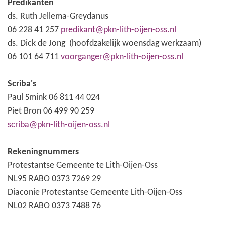
Predikanten
ds. Ruth Jellema-Greydanus
06 228 41 257
predikant@pkn-lith-oijen-oss.nl
ds. Dick de Jong (hoofdzakelijk woensdag werkzaam)
06 101 64 711
voorganger@pkn-lith-oijen-oss.nl
Scriba's
Paul Smink 06 811 44 024
Piet Bron 06 499 90 259
scriba@pkn-lith-oijen-oss.nl
Rekeningnummers
Protestantse Gemeente te Lith-Oijen-Oss
NL95 RABO 0373 7269 29
Diaconie Protestantse Gemeente Lith-Oijen-Oss
NL02 RABO 0373 7488 76